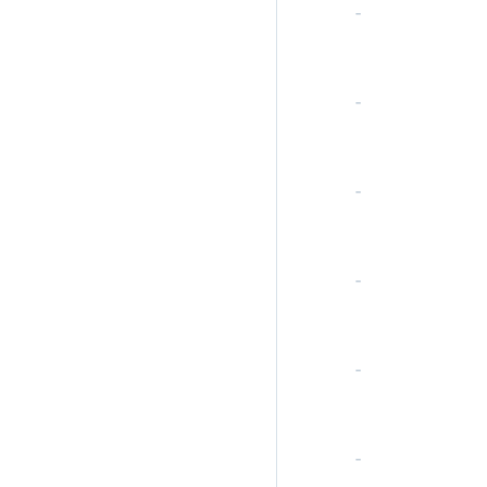
-
-
-
-
-
-