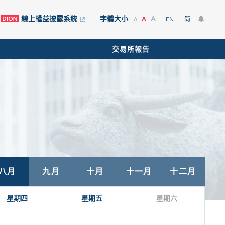
A
線上權益披露系統
字體大小
A
EN
简
A
交易所報告
八月
九月
十月
十一月
十二月
星期四
星期五
星期六