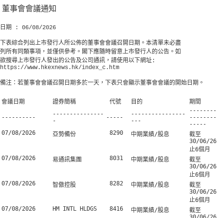
董事會會議通知
日期 : 06/08/2026
下表綜合列出上市發行人所公佈的董事會會議召開日期。本清單未必盡
列所有同類事項，並僅供參考。閣下應隨時留意上市發行人的公告。如
欲搜尋上市發行人發出的公告及公司通訊，請使用以下網址:
https://www.hkexnews.hk/index_c.htm
備注：若董事會會議召開日期多於一天，下表只會顯示董事會會議的開始日期。
會議日期
證券簡稱
代號
目的
期間
--------
---------------
----------------
----------
-----
--------
-
---
-----
07/08/2026
8290
亞勢備份
中期業績/股息
截至
30/06/26
止6個月
07/08/2026
8031
易通訊集團
中期業績/股息
截至
30/06/26
止6個月
07/08/2026
8282
智傲控股
中期業績/股息
截至
30/06/26
止6個月
07/08/2026
HM INTL HLDGS
8416
中期業績/股息
截至
30/06/26